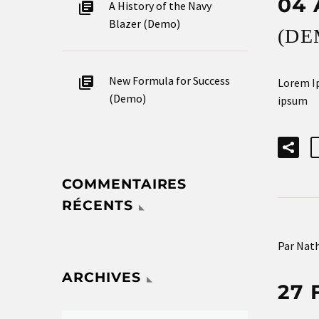
04 
A History of the Navy
Blazer (Demo)
(DE
New Formula for Success
Lorem Ip
(Demo)
ipsum
COMMENTAIRES
RÉCENTS
Par Nath
ARCHIVES
27 