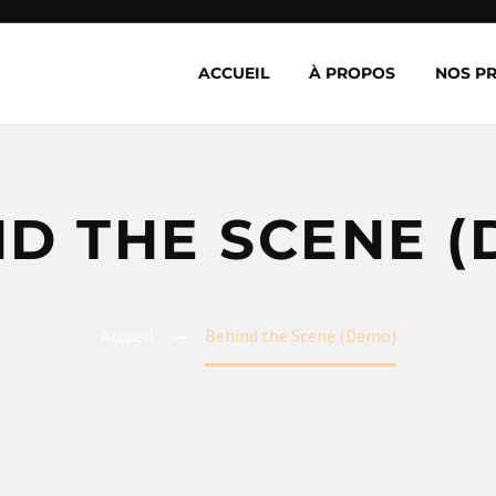
ACCUEIL
À PROPOS
NOS P
ND THE SCENE (
Accueil
Behind the Scene (Demo)